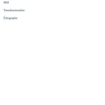
IRM
Tomodensitométrie
Échographie